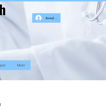
ch
Anmelden
ppen
Mehr
n