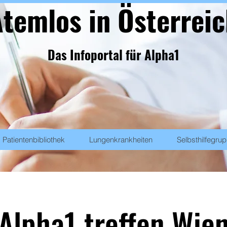
temlos in Österrei
Das Infoportal für Alpha1
Patientenbibliothek
Lungenkrankheiten
Selbsthilfegru
Alpha1 treffen Wie