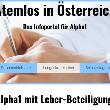
temlos in Österrei
Das Infoportal für Alpha1
Patientenbibliothek
Lungenkrankheiten
Selbsthilfegru
lpha1 mit Leber-Beteiligu