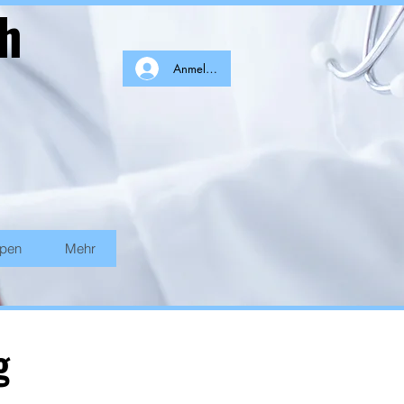
ch
Anmelden
ppen
Mehr
ng