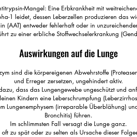
titrypsin-Mangel: Eine Erbkrankheit mit weitreiche
ha-1 leidet, dessen Leberzellen produzieren das w
sin (AAT) entweder fehlerhaft oder in unzureichend
ührt zu einer erbliche Stoffwechselerkrankung (Gend
Auswirkungen auf die Lunge
m sind die körpereigenen Abwehrstoffe (Proteasen)
und Erreger zersetzen, ungehindert aktiv.
t dazu, dass das Lungengewebe ungeschützt und anfä
kleinen Kindern eine Leberschrumpfung (Leberzirrhos
em Lungenemphysem (irreparable Überblähung) un
Bronchitis) führen.
Im schlimmsten Fall versagt die Lunge ganz.
 oft zu spät oder zu selten als Ursache dieser Folg