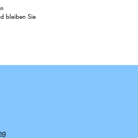
en
d bleiben Sie
ng