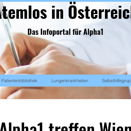
temlos in Österrei
Das Infoportal für Alpha1
Patientenbibliothek
Lungenkrankheiten
Selbsthilfegru
Alpha1 treffen Wie