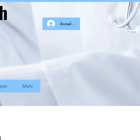
ch
Anmelden
ppen
Mehr
n