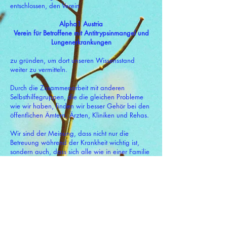
entschlossen, den Verein
Alpha1 Austria
Verein für Betroffene mit Antitrypsinmangel und
Lungenerkrankungen
zu gründen, um dort unseren Wissensstand
weiter zu vermitteln.
Durch die Zusammenarbeit mit anderen
Selbsthilfegruppen, die die gleichen Probleme
wie wir haben, finden wir besser Gehör bei den
öffentlichen Ämtern, Ärzten, Kliniken und Rehas.
Wir sind der Meinung, dass nicht nur die
Betreuung während der Krankheit wichtig ist,
sondern auch, dass sich alle wie in einer Familie
gegenseitig unterstützen.
Gemeinsam sind
Unser Motto lautet:
wir stark!
WIR WÜNSCHEN
EUCH
ALLES GUTE !