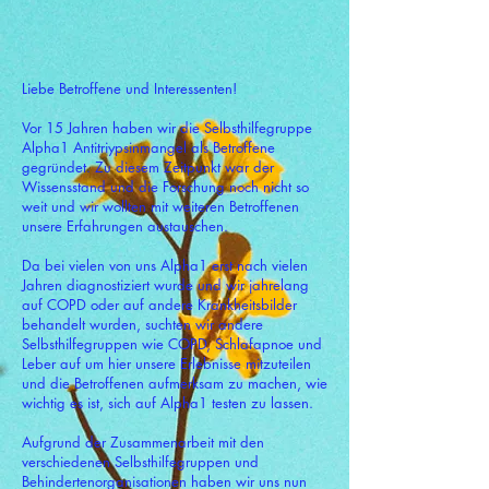
Liebe Betroffene und Interessenten!
Vor 15 Jahren haben wir die Selbsthilfegruppe
Alpha1 Antitriypsinmangel als Betroffene
gegründet. Zu diesem Zeitpunkt war der
Wissensstand und die Forschung noch nicht so
weit und wir wollten mit weiteren Betroffenen
unsere Erfahrungen austauschen.
Da bei vielen von uns Alpha1 erst nach vielen
Jahren diagnostiziert wurde und wir jahrelang
auf COPD oder auf andere Krankheitsbilder
behandelt wurden, suchten wir andere
Selbsthilfegruppen wie COPD, Schlafapnoe und
Leber auf um hier unsere Erlebnisse mitzuteilen
und die Betroffenen aufmerksam zu machen, wie
wichtig es ist, sich auf Alpha1 testen zu lassen.
Aufgrund der Zusammenarbeit mit den
verschiedenen Selbsthilfegruppen und
Behindertenorganisationen haben wir uns nun