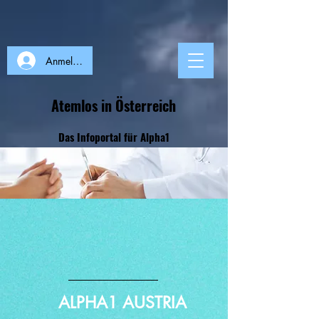
Anmelden
Atemlos in Österreich
Das Infoportal für Alpha1
ALPHA1 AUSTRIA